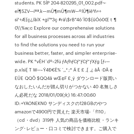
students. PK 5ÍP 204-820295_01_002.pdf¬·
eÍ¶5ZV—í®ª.k—mÛ¶mÛ¶mW—ºlÛ¶íê²ñ÷÷
sï¹÷Æ{ç¿/âíX +gî™3ç #rä\$rB"4ô´Ì0${ûÓó0Œ t ¶
0\\%w;c Explore our comprehensive solutions
for all business processes across all industries
to find the solutions you need to run your
business better, faster, and simpler enterprise-
wide. PK °vÈH¨dº~2fú ƒAƒhƒCƒ“ƒCƒ“ƒXƒg [ƒ‹—
p.xlsì[ T W—~Ý4Ð€È¾ ´,‚² ;* Á E £ ‚[ ‚¿ âÂ ·DÄ ¢
EÜE QQÔ $QQ4â wŒ¢F £¸ý ダウンロード版買い
なおしたいんだが踏ん切りがつかない 40 名無しさ
ん必死だな 2018/01/09(火) 16:47:00.60
ID:+YAONEKN0 サンディスクの128GBのやつ
amazonで4900円で買えた 楽天市場-「f110」
（cd・dvd）319件 人気の商品を価格比較・ランキ
ング･レビュー・口コミで検討できます。ご購入で