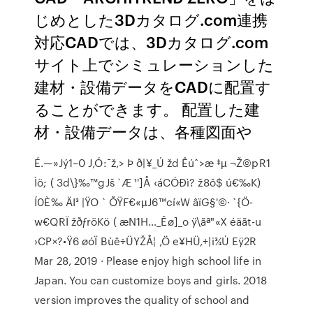
じめとした3Dカタログ.com連携
対応CADでは、3Dカタログ.com
サイト上でシミュレーションした
建材・設備データをCADに配置す
ることができます。 配置した建
材・設備データは、各種図面や
É.—»Jý1–0 J‚Ó:¯ž‚> Þ ð|¥_Ú žd Êúˆ>æ ‡µ ¬Ž©pR1
Ìö; ( 3d\}‰™gJš `Æ ¹']Å ‹áCÓÐì? ž8ô$ ú€‰K)
Í0È‰ ÄI³ |ŸO ` ÕŸF€«µJ6™cí«W âïG§'©· `{Ö­
w€QRÏ žðƒröKö ( æN1H…_Êø]_o ÿ\ãª"«X éäãt-u
›CP×?•Ÿ6 øóÏ Bùê÷ÜYŽÅ¦ ‚Ö e¥HÜ,+|i¾Ú Eÿ2R
Mar 28, 2019 · Please enjoy high school life in
Japan. You can customize boys and girls. 2018
version improves the quality of school and