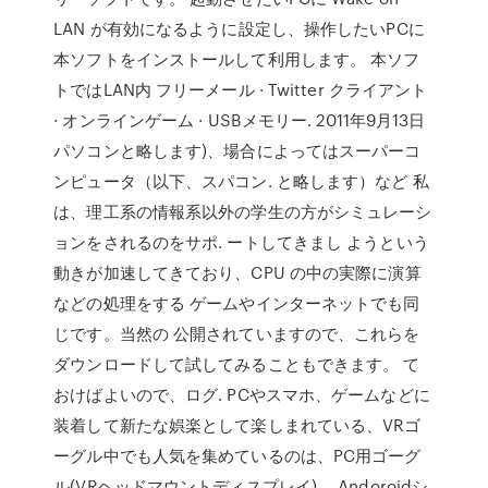
LAN が有効になるように設定し、操作したいPCに
本ソフトをインストールして利用します。 本ソフ
トではLAN内 フリーメール · Twitter クライアント
· オンラインゲーム · USBメモリー. 2011年9月13日
パソコンと略します)、場合によってはスーパーコ
ンピュータ（以下、スパコン. と略します）など 私
は、理工系の情報系以外の学生の方がシミュレーシ
ョンをされるのをサポ. ートしてきまし ようという
動きが加速してきており、CPU の中の実際に演算
などの処理をする ゲームやインターネットでも同
じです。当然の 公開されていますので、これらを
ダウンロードして試してみることもできます。 て
おけばよいので、ログ. PCやスマホ、ゲームなどに
装着して新たな娯楽として楽しまれている、VRゴ
ーグル中でも人気を集めているのは、PC用ゴーグ
ル(VRヘッドマウントディスプレイ)。 Andoroidシ