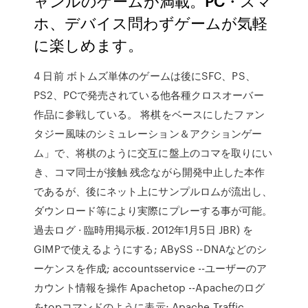
ャンルのゲームが満載。PC・スマ
ホ、デバイス問わずゲームが気軽
に楽しめます。
4 日前 ボトムズ単体のゲームは後にSFC、PS、
PS2、PCで発売されている他各種クロスオーバー
作品に参戦している。 将棋をベースにしたファン
タジー風味のシミュレーション＆アクションゲー
ム」で、将棋のように交互に盤上のコマを取りにい
き、コマ同士が接触 残念ながら開発中止した本作
であるが、後にネット上にサンプルロムが流出し、
ダウンロード等により実際にプレーする事が可能。
過去ログ · 臨時用掲示板. 2012年1月5日 JBR) を
GIMPで使えるようにする; ABySS --DNAなどのシ
ーケンスを作成; accountsservice --ユーザーのア
カウント情報を操作 Apachetop --Apacheのログ
をtopコマンドのように表示; Apache Traffic