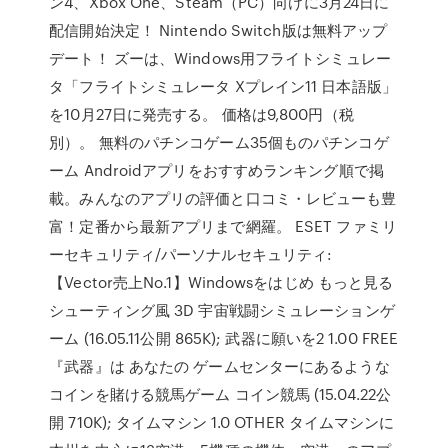
ン4、Xbox One、Steam（PC）向けに3月24日に
配信開始決定！ Nintendo Switch版は無料アップ
デート！ ズーは、Windows用フライトシミュレー
タ「フライトシミュレータ Xプレイン11 日本語版」
を10月27日に発売する。 価格は9,800円（税
別）。 無料のパチンコゲーム35個ものパチンコゲ
ーム Androidアプリをおすすめランキング順で掲
載。みんなのアプリの評価と口コミ・レビューも豊
富！定番から最新アプリまで網羅。 ESET ファミリ
ーセキュリティ/パーソナルセキュリティ:
【Vector売上No.1】Windowsをはじめ もっと見る
シューティング風 3D 宇宙戦闘シミュレーションゲ
ーム (16.05.11公開 865K); 武器に願いを2 1.00 FREE
『武器』は あなたの ゲームセンターにあるような
コインを賭ける競馬ゲーム コイン競馬 (15.04.22公
開 710K); タイムマシン 1.0 OTHER タイムマシンに