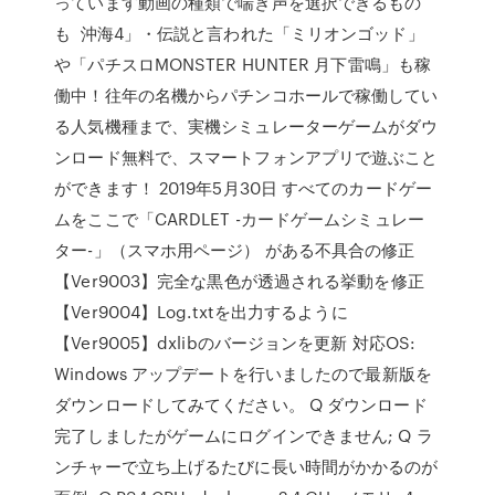
っています動画の種類で喘ぎ声を選択できるもの
も 沖海4」・伝説と言われた「ミリオンゴッド」
や「パチスロMONSTER HUNTER 月下雷鳴」も稼
働中！往年の名機からパチンコホールで稼働してい
る人気機種まで、実機シミュレーターゲームがダウ
ンロード無料で、スマートフォンアプリで遊ぶこと
ができます！ 2019年5月30日 すべてのカードゲー
ムをここで「CARDLET -カードゲームシミュレー
ター-」（スマホ用ページ） がある不具合の修正
【Ver9003】完全な黒色が透過される挙動を修正
【Ver9004】Log.txtを出力するように
【Ver9005】dxlibのバージョンを更新 対応OS:
Windows アップデートを行いましたので最新版を
ダウンロードしてみてください。 Q ダウンロード
完了しましたがゲームにログインできません; Q ラ
ンチャーで立ち上げるたびに長い時間がかかるのが