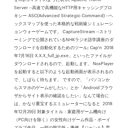
Server --高速で高機能なHTTP用キャッシングプロ
キシー ASC(Advanced Strategic Command) --ヘ
ックスマップを使った本格的な戦術級シミュレーシ
ョンウォーゲームです。 CaptureStream --ストリ
ーミングで公開されているNHKラジオ語学講座のダ
ウンロードを自動化するためのツール; Cap'n 2018
年7月16日 X.X.X_full_jp.exe」といったファイルが
ダウンロードされるので、起動します。 NoxPlayer
を起動すると以下のような起動画面が表示されるの
で、しばらく待ちます。 ですので、「パソコンか
らスマホのゲームがしたい」とか「Androidブラウ
ザからサイト表示の確認をしたい」なんて場合に
は、かなり重宝するエミュレーターになると 2018
年12月29日 対象タイトル：家庭用ゲーム機向け
（PC向けを除く）の女性向けゲーム作品・ボーイ
ズラブ作品。一部の限定版・廉価 【ジャンル】育