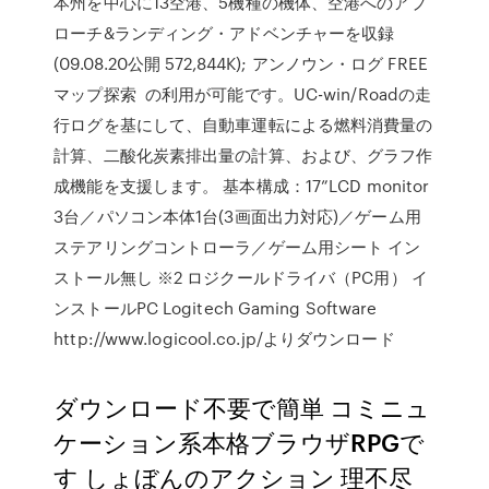
本州を中心に13空港、5機種の機体、空港へのアプ
ローチ&ランディング・アドベンチャーを収録
(09.08.20公開 572,844K); アンノウン・ログ FREE
マップ探索 の利用が可能です。UC-win/Roadの走
行ログを基にして、自動車運転による燃料消費量の
計算、二酸化炭素排出量の計算、および、グラフ作
成機能を支援します。 基本構成：17”LCD monitor
3台／パソコン本体1台(3画面出力対応)／ゲーム用
ステアリングコントローラ／ゲーム用シート イン
ストール無し ※2 ロジクールドライバ（PC用） イ
ンストールPC Logitech Gaming Software
http://www.logicool.co.jp/よりダウンロード
ダウンロード不要で簡単 コミニュ
ケーション系本格ブラウザRPGで
す しょぼんのアクション 理不尽