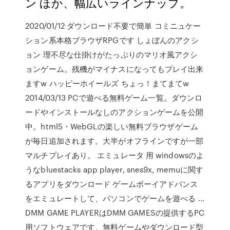
ン ほか、幅広いラインナップ。
2020/01/12 ダウンロード不要で簡単 コミニュケー
ション系本格ブラウザRPGです しょぼんのアクシ
ョン 理不尽な仕掛けがたっぷりのマリオ風アクシ
ョンゲーム。残機がマイナスになってもプレイ出来
ますw ハッピーホイールズ ちょっ！まてまてw
2014/03/13 PCで遊べる無料ゲーム一覧。ダウンロ
ードやインストールなしのアクションゲームを公開
中。html5・WebGLの楽しい無料ブラウザゲーム
が毎日追加されます。大半がオフラインですが一部
マルチプレイあり。 エミュレータ 用 windowsのよ
うなbluestacks app player, snes9x, memuに関す
るアプリをダウンロード ゲームボーイアドバンス
をエミュレートして、パソコンでゲームを遊べる …
DMM GAME PLAYERはDMM GAMESの提供するPC
用ソフトウェアです。無料ゲームやダウンロード型