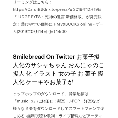
リーミングはこちら：
https://CardiBJP.lnk.to/pressPu 2019年12月19日
『JUDGE EYES：死神の遺言 新価格版』が発売決
定！遊びやすい価格に HMV&BOOKS online - ゲー
ム|2019年07月14日 (日) 14:00
Smilebread On Twitter お菓子擬
人化のサシャちゃん おんにゃのこ
擬人 化 イラスト 女の子 お 菓子 擬
人化 ケーキやお菓子が
ヒップホップのダウンロード、音楽配信は
「music.jp」にお任せ！邦楽・J-POP・洋楽など
様々な音楽をダウンロードしてスマートフォンで楽
しめる♪無料視聴や歌詞・ライブ情報などアーティ