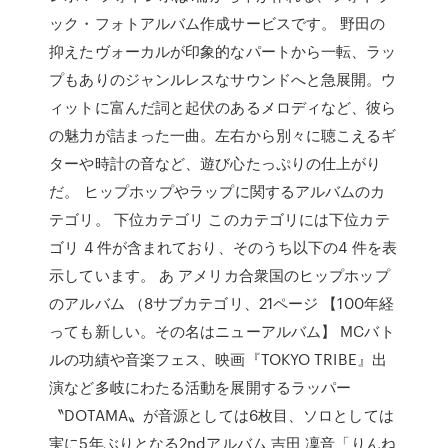
ック・フォトアルバム作成サービスです。 野田の
抑えたヴォーカルが印象的なパートから一転、ラッ
プもありのジャンルレスなサウンドへと急展開。ウ
ィットに富んだ詞と起伏のあるメロディなど、彼ら
の魅力が詰まった一曲。左右から別々に聴こえるギ
ターや時計の音など、遊び心たっぷりの仕上がり
だ。 ヒップホップやラップに関するアルバムのカ
テゴリ。 下位カテゴリ このカテゴリには下位カテ
ゴリ 4 件が含まれており、そのうち以下の4 件を表
示しています。 あ アメリカ合衆国のヒップホップ
のアルバム （8サブカテゴリ、21ページ 【100年経
っても新しい。その名はニューアルバム】 MCバト
ルの功績や音楽フェス、映画『TOKYO TRIBE』出
演など多岐にわたる活動を展開するラッパー
〝DOTAMA〟が音源としては6枚目、ソロとしては
実に5年ぶりとなる2ndアルバム 吉田 凜音「りんね