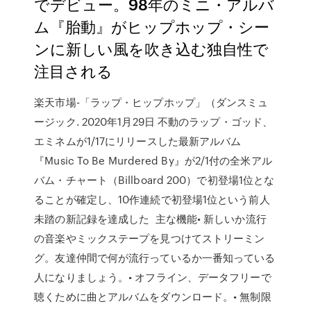
でデビュー。98年のミニ・アルバ
ム『胎動』がヒップホップ・シー
ンに新しい風を吹き込む独自性で
注目される
楽天市場-「ラップ・ヒップホップ」（ダンスミュ
ージック. 2020年1月29日 不動のラップ・ゴッド、
エミネムが1/17にリリースした最新アルバム
『Music To Be Murdered By』が2/1付の全米アル
バム・チャート（Billboard 200）で初登場1位とな
ることが確定し、10作連続で初登場1位という前人
未踏の新記録を達成した 主な機能• 新しいか流行
の音楽やミックステープを見つけてストリーミン
グ。友達仲間で何が流行っているか一番知っている
人になりましょう。• オフライン、データフリーで
聴くために曲とアルバムをダウンロード。• 無制限