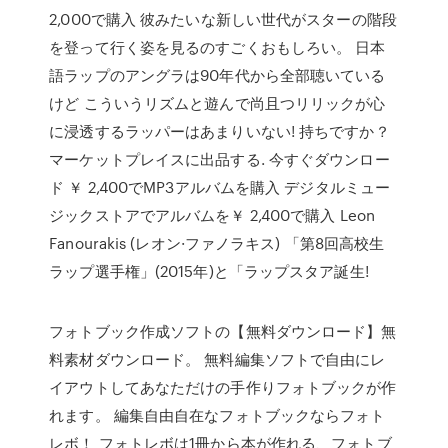
2,000で購入 彼みたいな新しい世代がスターの階段
を登って行く姿を見るのすごくおもしろい。 日本
語ラップのアングラは90年代から全部聴いている
けど こういうリズムと遊んで尚且つリリックが心
に浸透するラッパーはあまりいない! 持ちですか？
マーケットプレイスに出品する. 今すぐダウンロー
ド ￥ 2,400でMP3アルバムを購入 デジタルミュー
ジックストアでアルバムを￥ 2,400で購入 Leon
Fanourakis (レオン·ファノラキス) 「第8回高校生
ラップ選手権」(2015年)と「ラップスタア誕生!
フォトブック作成ソフトの【無料ダウンロード】無
料素材ダウンロード。 無料編集ソフトで自由にレ
イアウトしてあなただけの手作りフォトブックが作
れます。 編集自由自在なフォトブックならフォト
レボ！ フォトレボは1冊から本が作れる、フォトブ